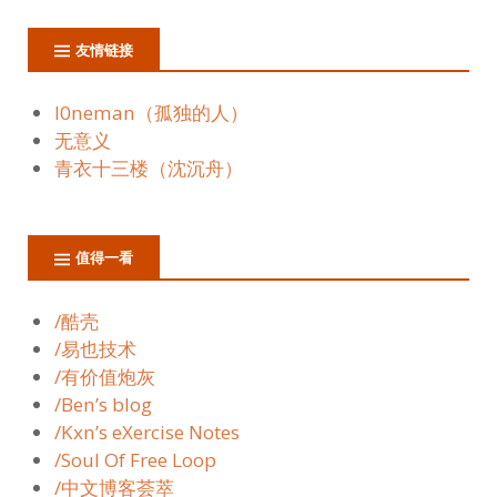
友情链接
l0neman（孤独的人）
无意义
青衣十三楼（沈沉舟）
值得一看
/酷壳
/易也技术
/有价值炮灰
/Ben’s blog
/Kxn’s eXercise Notes
/Soul Of Free Loop
/中文博客荟萃