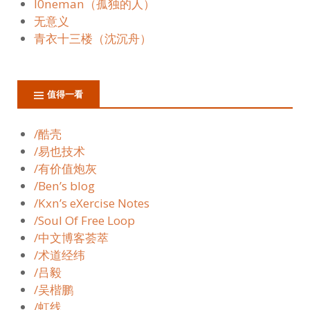
l0neman（孤独的人）
无意义
青衣十三楼（沈沉舟）
值得一看
/酷壳
/易也技术
/有价值炮灰
/Ben’s blog
/Kxn’s eXercise Notes
/Soul Of Free Loop
/中文博客荟萃
/术道经纬
/吕毅
/吴楷鹏
/虹线