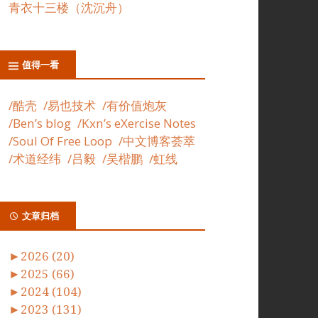
青衣十三楼（沈沉舟）
值得一看
/酷壳
/易也技术
/有价值炮灰
/Ben’s blog
/Kxn’s eXercise Notes
/Soul Of Free Loop
/中文博客荟萃
/术道经纬
/吕毅
/吴楷鹏
/虹线
文章归档
►
2026 (20)
►
2025 (66)
►
2024 (104)
►
2023 (131)