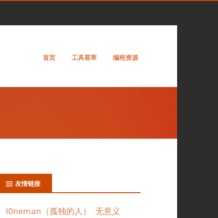
首页
工具荟萃
编程资源
友情链接
l0neman（孤独的人）
无意义