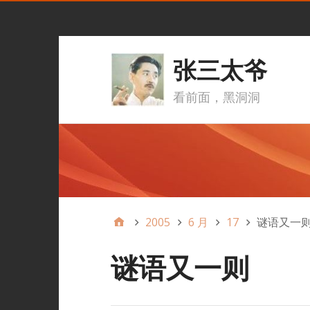
张三太爷
看前面，黑洞洞
2005
6 月
17
谜语又一
谜语又一则