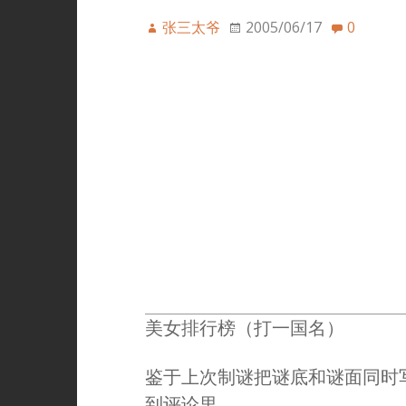
张三太爷
2005/06/17
0
美女排行榜（打一国名）
鉴于上次制谜把谜底和谜面同时写了
到评论里。