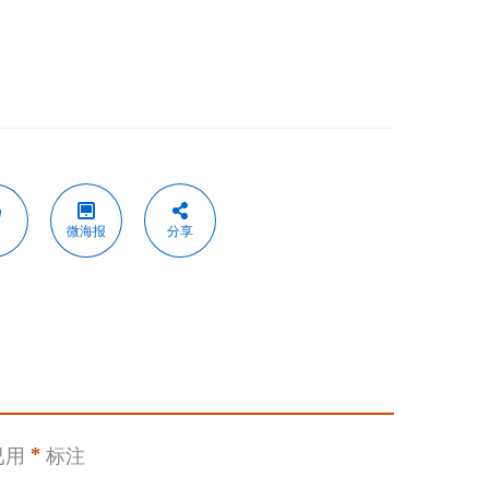
微海报
分享
已用
*
标注