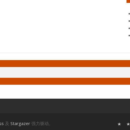
ss
及
Stargazer
强力驱动。