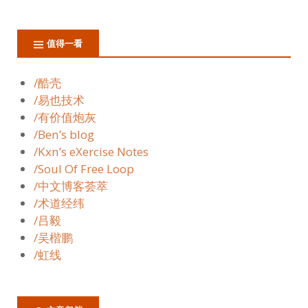
值得一看
/酷壳
/易也技术
/有价值炮灰
/Ben’s blog
/Kxn’s eXercise Notes
/Soul Of Free Loop
/中文博客荟萃
/术道经纬
/吕毅
/吴楷鹏
/虹线