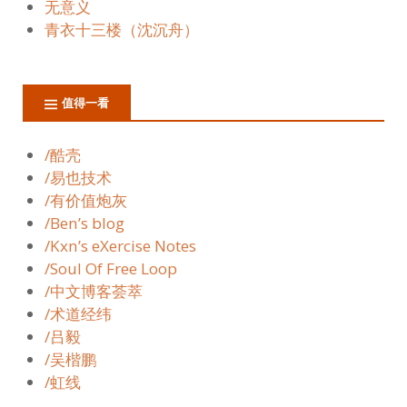
无意义
青衣十三楼（沈沉舟）
值得一看
/酷壳
/易也技术
/有价值炮灰
/Ben’s blog
/Kxn’s eXercise Notes
/Soul Of Free Loop
/中文博客荟萃
/术道经纬
/吕毅
/吴楷鹏
/虹线