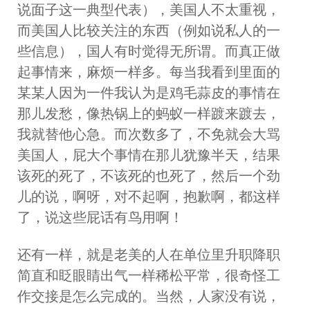
说面子这一典型代表），美国人不太重视，
而美国人比较关注的东西（例如说私人的一
些信息），国人有时觉得无所谓。而真正做
起事情来，麻烦一样多。每当我看到里面的
某某人因为一件我认为是鸡毛蒜皮的事情在
那儿发愁，像热锅上的蚂蚁一样踱来踱去，
我就替他心急。而次数多了，不免就会大骂
美国人，屁大个事情在那儿犹豫半天，结果
该死的死了，不该死的也死了，然后一个劲
儿的说，啊呀，对不起啊，抱歉啊，都这样
了，说这些屁话有鸟用啊！
还有一样，就是老美的人在单位里升职降职
简直和眨眼睛出气一样稀松平常，很奇怪工
作交接是怎么完成的。当然，人家没有说，