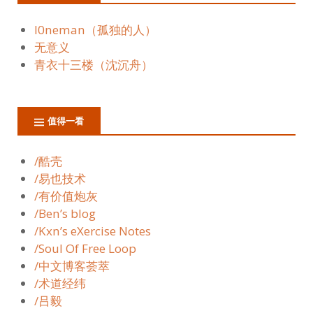
l0neman（孤独的人）
无意义
青衣十三楼（沈沉舟）
值得一看
/酷壳
/易也技术
/有价值炮灰
/Ben’s blog
/Kxn’s eXercise Notes
/Soul Of Free Loop
/中文博客荟萃
/术道经纬
/吕毅