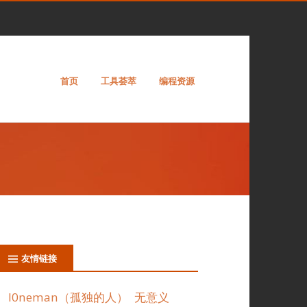
首页
工具荟萃
编程资源
友情链接
l0neman（孤独的人）
无意义