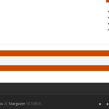
ss
及
Stargazer
强力驱动。