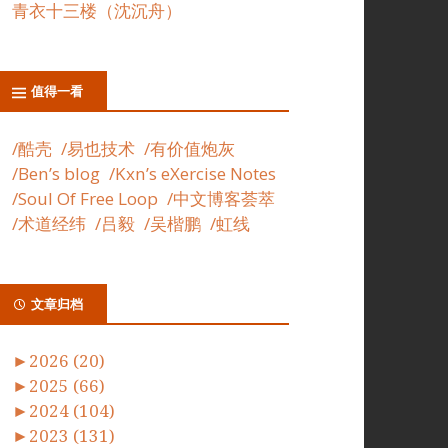
青衣十三楼（沈沉舟）
值得一看
/酷壳
/易也技术
/有价值炮灰
/Ben’s blog
/Kxn’s eXercise Notes
/Soul Of Free Loop
/中文博客荟萃
/术道经纬
/吕毅
/吴楷鹏
/虹线
文章归档
►
2026 (20)
►
2025 (66)
►
2024 (104)
►
2023 (131)