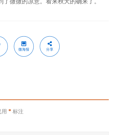
到了微微的凉意。看来秋天的确来了。
微海报
分享
已用
*
标注