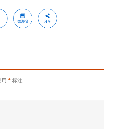
微海报
分享
已用
*
标注