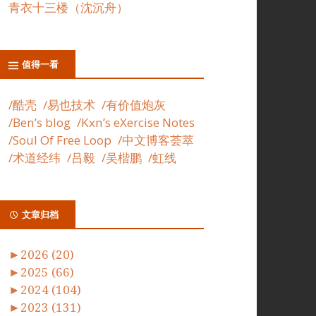
青衣十三楼（沈沉舟）
值得一看
/酷壳
/易也技术
/有价值炮灰
/Ben’s blog
/Kxn’s eXercise Notes
/Soul Of Free Loop
/中文博客荟萃
/术道经纬
/吕毅
/吴楷鹏
/虹线
文章归档
►
2026 (20)
►
2025 (66)
►
2024 (104)
►
2023 (131)