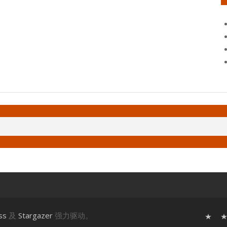
ss
及
Stargazer
强力驱动。