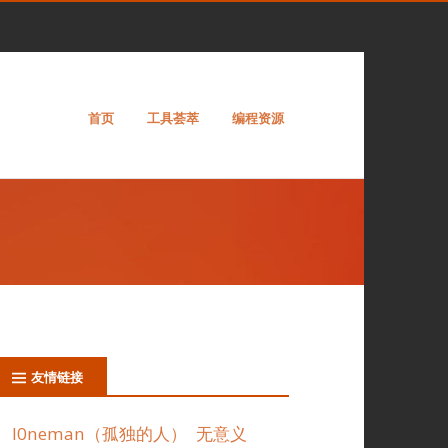
首页
工具荟萃
编程资源
友情链接
l0neman（孤独的人）
无意义