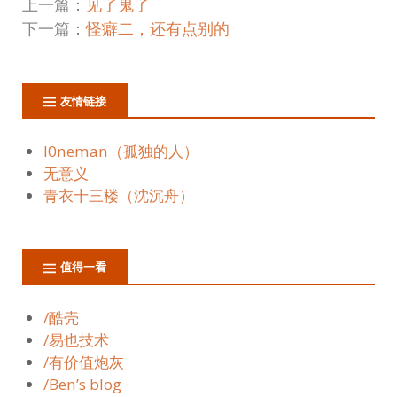
上一篇：
见了鬼了
下一篇：
怪癖二，还有点别的
友情链接
l0neman（孤独的人）
无意义
青衣十三楼（沈沉舟）
值得一看
/酷壳
/易也技术
/有价值炮灰
/Ben’s blog