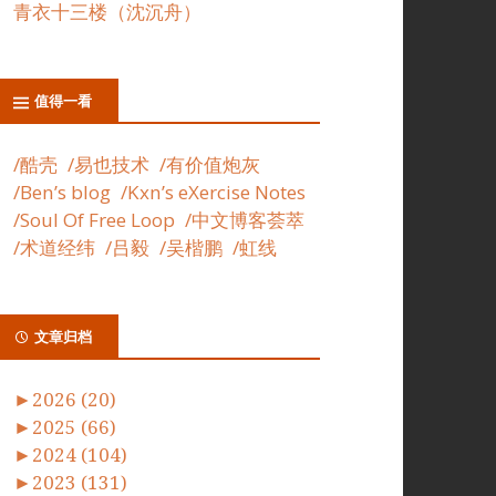
青衣十三楼（沈沉舟）
值得一看
/酷壳
/易也技术
/有价值炮灰
/Ben’s blog
/Kxn’s eXercise Notes
/Soul Of Free Loop
/中文博客荟萃
/术道经纬
/吕毅
/吴楷鹏
/虹线
文章归档
►
2026 (20)
►
2025 (66)
►
2024 (104)
►
2023 (131)