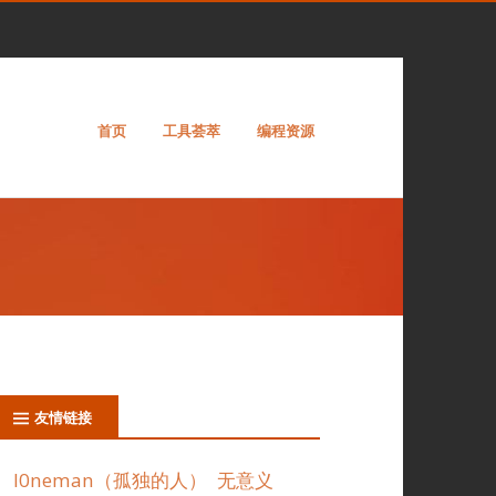
首页
工具荟萃
编程资源
友情链接
l0neman（孤独的人）
无意义