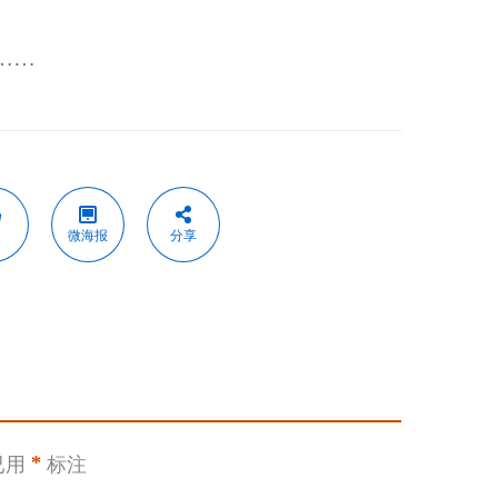
……
微海报
分享
已用
*
标注