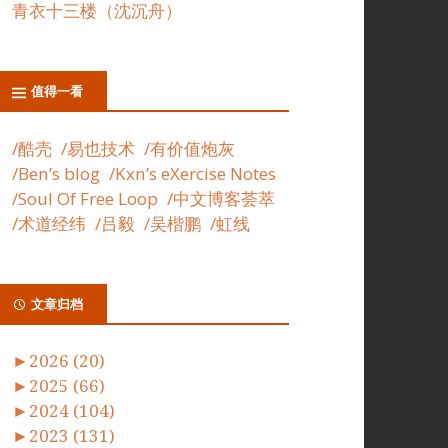
青衣十三楼（沈沉舟）
值得一看
/酷壳
/易也技术
/有价值炮灰
/Ben’s blog
/Kxn’s eXercise Notes
/Soul Of Free Loop
/中文博客荟萃
/术道经纬
/吕毅
/吴楷鹏
/虹线
文章归档
►
2026 (20)
►
2025 (66)
►
2024 (104)
►
2023 (131)