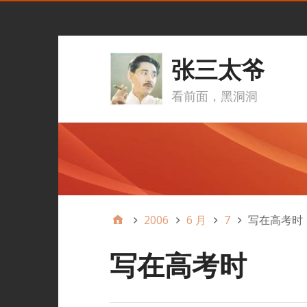
张三太爷
看前面，黑洞洞
2006
6 月
7
写在高考时
写在高考时