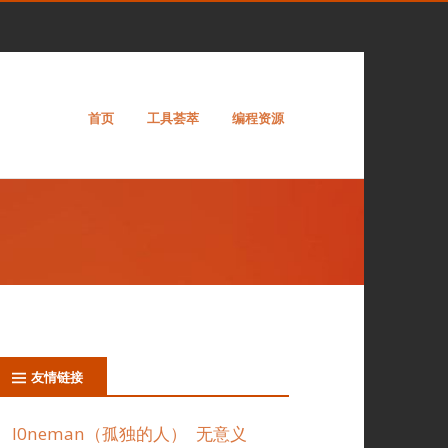
首页
工具荟萃
编程资源
友情链接
l0neman（孤独的人）
无意义