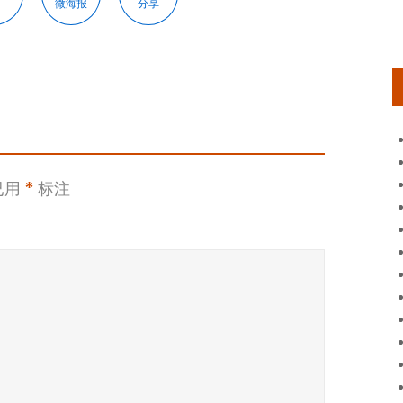
微海报
分享
已用
*
标注