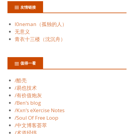
友情链接
l0neman（孤独的人）
无意义
青衣十三楼（沈沉舟）
值得一看
/酷壳
/易也技术
/有价值炮灰
/Ben’s blog
/Kxn’s eXercise Notes
/Soul Of Free Loop
/中文博客荟萃
/术道经纬