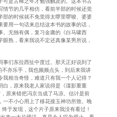
子可是古稀之年才勉强触及的。这本书古
写情节的几乎相仿，看前半部的时候还觉
半部的时候就不免觉得太啰里啰唆、婆婆
果要用一句话来总结这本书的故事的话，
事。无独有偶，复习金庸的《白马啸西
字眼熟，看来我说不定还真像某男所说，
同事们东拉西扯中度过。那天正好说到了
说的不亦乐乎，我也频频点头，到后来我讲
令我相当奇怪，难道只有我一个人记得？
明白，原来我老人家说得是《谍影重重
舌，原来错把冯京当成了马凉。估计是前
，一不小心用上了移花接玉神功所致。晚
情，终于发现，这个片子原来我没有看过！
面出来一大片硬汉，真是令人叹为观止，看