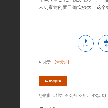
来史泰龙的面子确实够大，这个
打赏
赞
处于：
[未分类]
发表回复
您的邮箱地址不会被公开。
必填项