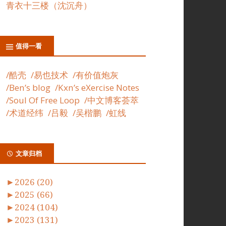
青衣十三楼（沈沉舟）
值得一看
/酷壳
/易也技术
/有价值炮灰
/Ben’s blog
/Kxn’s eXercise Notes
/Soul Of Free Loop
/中文博客荟萃
/术道经纬
/吕毅
/吴楷鹏
/虹线
文章归档
►
2026 (20)
►
2025 (66)
►
2024 (104)
►
2023 (131)