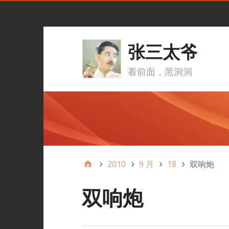
张三太爷
看前面，黑洞洞
2010
9 月
18
双响炮
双响炮