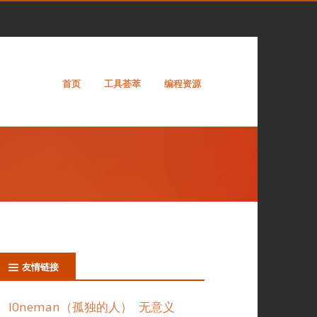
首页
工具荟萃
编程资源
友情链接
l0neman（孤独的人）
无意义