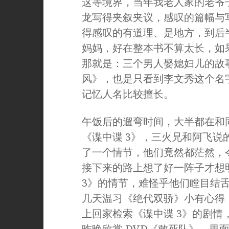
这等境界，当年我老人家的老爷
龙写得夹叙夹议，感叹的篇幅与
得感叹的有道理、是地方，到后
妈妈，好在整本书不算太长，如
那就是：三个男人娶媳妇儿的故
风》，也是只看到李文秀这个名
记忆人名比较擅长。
午饭后的遛弯时间，大半都在和
《谍中谍 3》，三火兄和阿飞
了一个情节，他们竟然都茫然，
接下来的路上想了好一阵子才想
3》的情节，难怪乎他们瞠目结
几天温习《绝代双骄》小有心得
上回家检索《谍中谍 3》的剧
昨晚欣赏 DVD《敢死队》，里