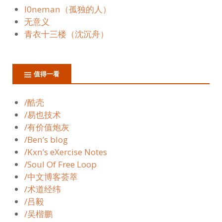
l0neman（孤独的人）
无意义
青衣十三楼（沈沉舟）
值得一看
/酷壳
/易也技术
/有价值炮灰
/Ben’s blog
/Kxn’s eXercise Notes
/Soul Of Free Loop
/中文博客荟萃
/术道经纬
/吕毅
/吴楷鹏