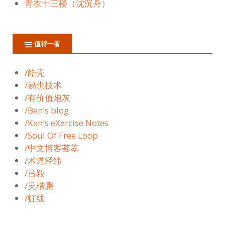
青衣十三楼（沈沉舟）
值得一看
/酷壳
/易也技术
/有价值炮灰
/Ben’s blog
/Kxn’s eXercise Notes
/Soul Of Free Loop
/中文博客荟萃
/术道经纬
/吕毅
/吴楷鹏
/虹线