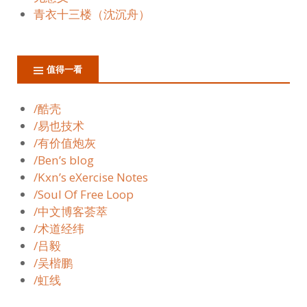
青衣十三楼（沈沉舟）
值得一看
/酷壳
/易也技术
/有价值炮灰
/Ben’s blog
/Kxn’s eXercise Notes
/Soul Of Free Loop
/中文博客荟萃
/术道经纬
/吕毅
/吴楷鹏
/虹线