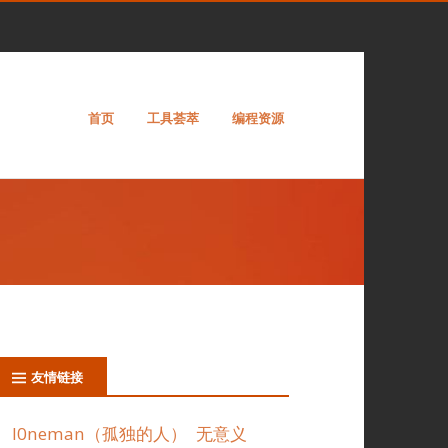
首页
工具荟萃
编程资源
友情链接
l0neman（孤独的人）
无意义