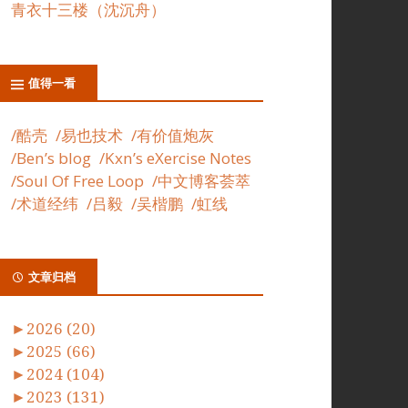
青衣十三楼（沈沉舟）
值得一看
/酷壳
/易也技术
/有价值炮灰
/Ben’s blog
/Kxn’s eXercise Notes
/Soul Of Free Loop
/中文博客荟萃
/术道经纬
/吕毅
/吴楷鹏
/虹线
文章归档
►
2026 (20)
►
2025 (66)
►
2024 (104)
►
2023 (131)