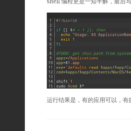
shell 编程更是一知半解，最
1
#!/bin/sh
2
3
if
[
[
$
# < 1 ]]; then
4
echo
"Usage: $0 ApplicationNam
5
exit
1
6
fi
7
8
#TODO: get this path from system
9
apps
=
/
Applications
10
app
=
$
1.app
11
exe
=
`
defaults 
read
$apps
/
$app
/
Co
12
cmd
=
$apps
/
$app
/
Contents
/
MacOS
/
$e
13
14
shift
1
15
sudo
$cmd
$
*
运行结果是，有的应用可以，有