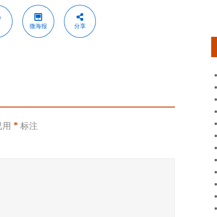
微海报
分享
已用
*
标注