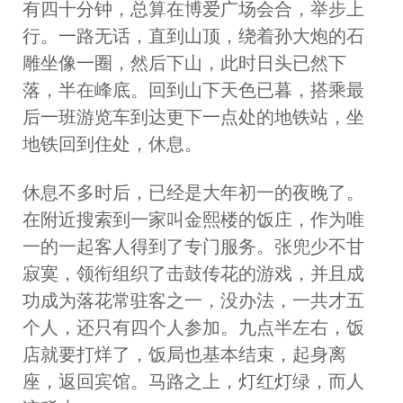
有四十分钟，总算在博爱广场会合，举步上
行。一路无话，直到山顶，绕着孙大炮的石
雕坐像一圈，然后下山，此时日头已然下
落，半在峰底。回到山下天色已暮，搭乘最
后一班游览车到达更下一点处的地铁站，坐
地铁回到住处，休息。
休息不多时后，已经是大年初一的夜晚了。
在附近搜索到一家叫金熙楼的饭庄，作为唯
一的一起客人得到了专门服务。张兜少不甘
寂寞，领衔组织了击鼓传花的游戏，并且成
功成为落花常驻客之一，没办法，一共才五
个人，还只有四个人参加。九点半左右，饭
店就要打烊了，饭局也基本结束，起身离
座，返回宾馆。马路之上，灯红灯绿，而人