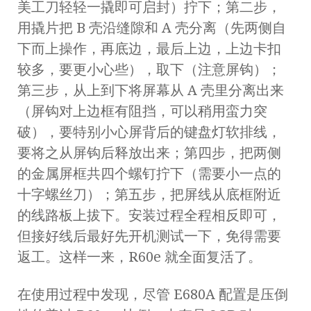
美工刀轻轻一撬即可启封）拧下；第二步，
用撬片把 B 壳沿缝隙和 A 壳分离（先两侧自
下而上操作，再底边，最后上边，上边卡扣
较多，要更小心些），取下（注意屏钩）；
第三步，从上到下将屏幕从 A 壳里分离出来
（屏钩对上边框有阻挡，可以稍用蛮力突
破），要特别小心屏背后的键盘灯软排线，
要将之从屏钩后释放出来；第四步，把两侧
的金属屏框共四个螺钉拧下（需要小一点的
十字螺丝刀）；第五步，把屏线从底框附近
的线路板上拔下。安装过程全程相反即可，
但接好线后最好先开机测试一下，免得需要
返工。这样一来，R60e 就全面复活了。
在使用过程中发现，尽管 E680A 配置是压倒