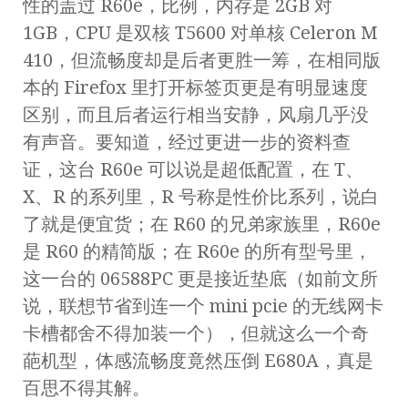
性的盖过 R60e，比例，内存是 2GB 对
1GB，CPU 是双核 T5600 对单核 Celeron M
410，但流畅度却是后者更胜一筹，在相同版
本的 Firefox 里打开标签页更是有明显速度
区别，而且后者运行相当安静，风扇几乎没
有声音。要知道，经过更进一步的资料查
证，这台 R60e 可以说是超低配置，在 T、
X、R 的系列里，R 号称是性价比系列，说白
了就是便宜货；在 R60 的兄弟家族里，R60e
是 R60 的精简版；在 R60e 的所有型号里，
这一台的 06588PC 更是接近垫底（如前文所
说，联想节省到连一个 mini pcie 的无线网卡
卡槽都舍不得加装一个），但就这么一个奇
葩机型，体感流畅度竟然压倒 E680A，真是
百思不得其解。