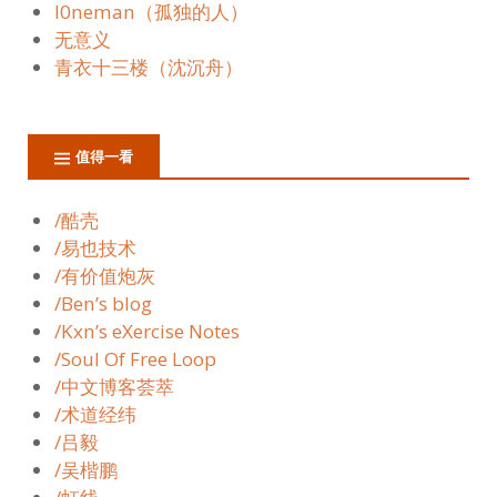
l0neman（孤独的人）
无意义
青衣十三楼（沈沉舟）
值得一看
/酷壳
/易也技术
/有价值炮灰
/Ben’s blog
/Kxn’s eXercise Notes
/Soul Of Free Loop
/中文博客荟萃
/术道经纬
/吕毅
/吴楷鹏