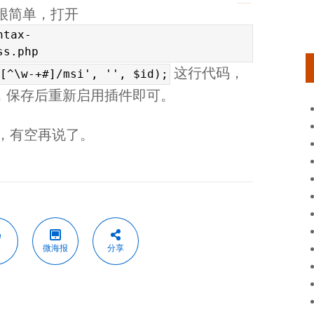
很简单，打开
ntax-
ss.php
这行代码，
[^\w-+#]/msi', '', $id);
，保存后重新启用插件即可。
，有空再说了。
微海报
分享