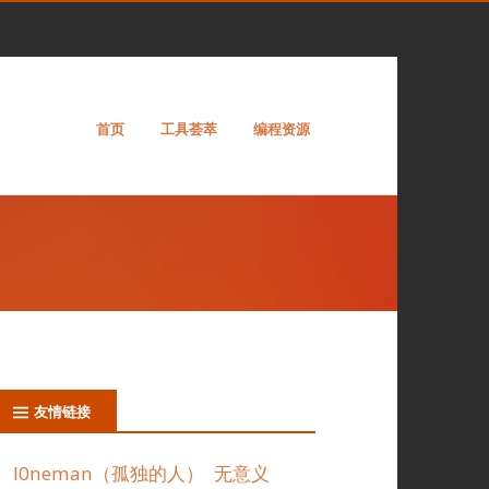
首页
工具荟萃
编程资源
友情链接
l0neman（孤独的人）
无意义