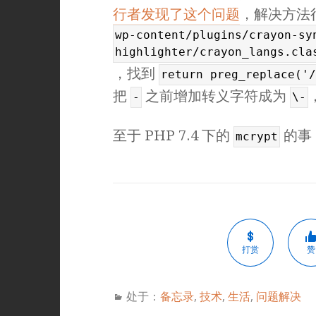
行者发现了这个问题
，解决方法
wp-content/plugins/crayon-sy
highlighter/crayon_langs.cla
，找到
return preg_replace('/
把
之前增加转义字符成为
-
\-
至于 PHP 7.4 下的
的事
mcrypt
打赏
赞
处于：
备忘录
,
技术
,
生活
,
问题解决