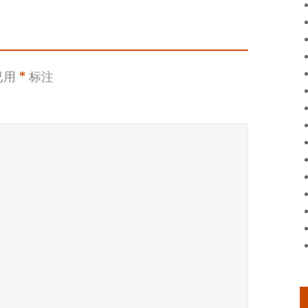
已用
*
标注