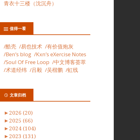
青衣十三楼（沈沉舟）
值得一看
/酷壳
/易也技术
/有价值炮灰
/Ben’s blog
/Kxn’s eXercise Notes
/Soul Of Free Loop
/中文博客荟萃
/术道经纬
/吕毅
/吴楷鹏
/虹线
文章归档
►
2026 (20)
►
2025 (66)
►
2024 (104)
►
2023 (131)