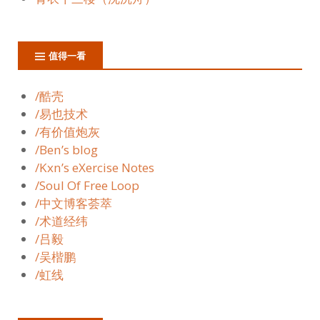
值得一看
/酷壳
/易也技术
/有价值炮灰
/Ben’s blog
/Kxn’s eXercise Notes
/Soul Of Free Loop
/中文博客荟萃
/术道经纬
/吕毅
/吴楷鹏
/虹线