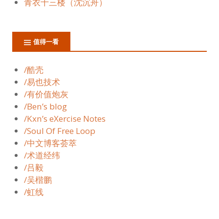
青衣十三楼（沈沉舟）
值得一看
/酷壳
/易也技术
/有价值炮灰
/Ben’s blog
/Kxn’s eXercise Notes
/Soul Of Free Loop
/中文博客荟萃
/术道经纬
/吕毅
/吴楷鹏
/虹线