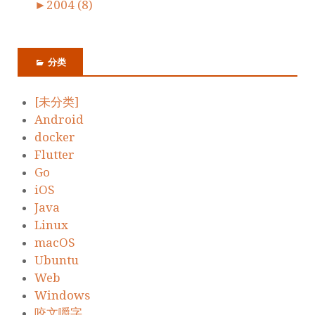
►
2004 (8)
分类
[未分类]
Android
docker
Flutter
Go
iOS
Java
Linux
macOS
Ubuntu
Web
Windows
咬文嚼字