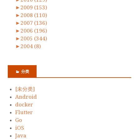
►
2009 (153)
►
2008 (110)
►
2007 (136)
►
2006 (196)
►
2005 (344)
►
2004 (8)
分类
[未分类]
Android
docker
Flutter
Go
iOS
Java