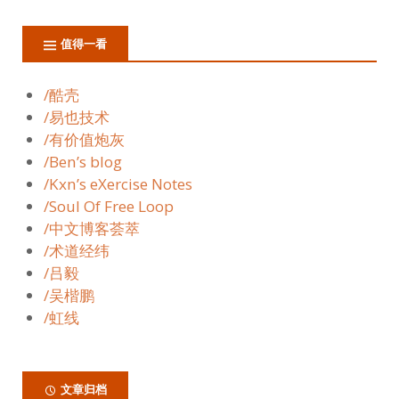
值得一看
/酷壳
/易也技术
/有价值炮灰
/Ben’s blog
/Kxn’s eXercise Notes
/Soul Of Free Loop
/中文博客荟萃
/术道经纬
/吕毅
/吴楷鹏
/虹线
文章归档