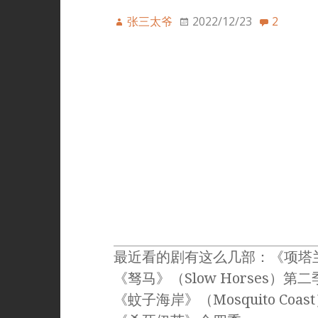
张三太爷
2022/12/23
2
最近看的剧有这么几部：《项塔兰》
《驽马》（Slow Horses）第二
《蚊子海岸》（Mosquito C