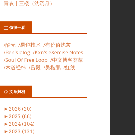
青衣十三楼（沈沉舟）
值得一看
/酷壳
/易也技术
/有价值炮灰
/Ben’s blog
/Kxn’s eXercise Notes
/Soul Of Free Loop
/中文博客荟萃
/术道经纬
/吕毅
/吴楷鹏
/虹线
文章归档
►
2026 (20)
►
2025 (66)
►
2024 (104)
►
2023 (131)