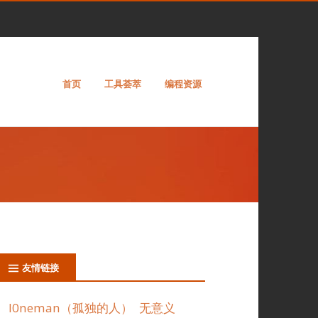
首页
工具荟萃
编程资源
友情链接
l0neman（孤独的人）
无意义