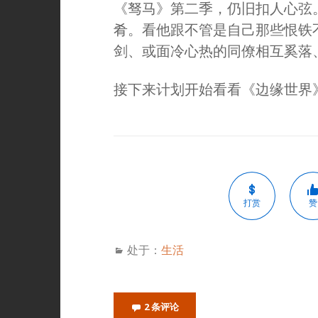
《驽马》第二季，仍旧扣人心弦
肴。看他跟不管是自己那些恨铁
剑、或面冷心热的同僚相互奚落
接下来计划开始看看《边缘世界
打赏
赞
处于：
生活
2 条评论