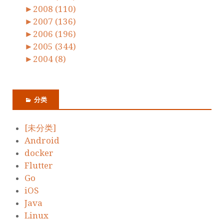
►
2008 (110)
►
2007 (136)
►
2006 (196)
►
2005 (344)
►
2004 (8)
分类
[未分类]
Android
docker
Flutter
Go
iOS
Java
Linux