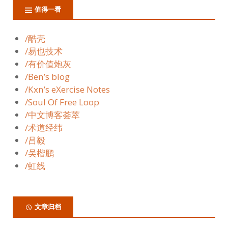
值得一看
/酷壳
/易也技术
/有价值炮灰
/Ben’s blog
/Kxn’s eXercise Notes
/Soul Of Free Loop
/中文博客荟萃
/术道经纬
/吕毅
/吴楷鹏
/虹线
文章归档