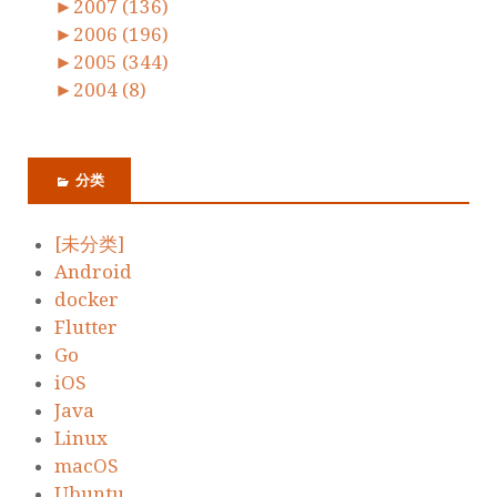
►
2007 (136)
►
2006 (196)
►
2005 (344)
►
2004 (8)
分类
[未分类]
Android
docker
Flutter
Go
iOS
Java
Linux
macOS
Ubuntu