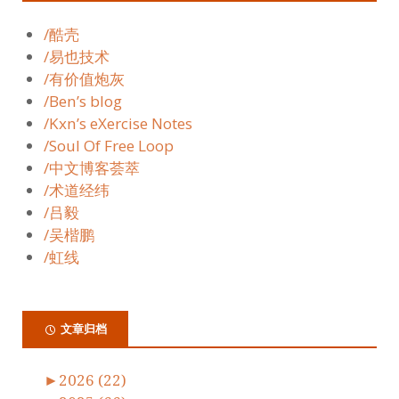
/酷壳
/易也技术
/有价值炮灰
/Ben’s blog
/Kxn’s eXercise Notes
/Soul Of Free Loop
/中文博客荟萃
/术道经纬
/吕毅
/吴楷鹏
/虹线
文章归档
►
2026 (22)