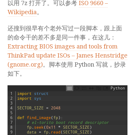
以用 7z 打开了。可以参考
ISO 9660 –
Wikipedia
。
还搜到很早有个老外写过一段脚本，跟上面
的命令干的差不多是同一件事，在这儿：
Extracting BIOS images and tools from
ThinkPad update ISOs – James Henstridge
(gnome.org)
。脚本使用 Python 写就，抄录
如下。
Python
1
import
struct
2
import
sys
3
4
SECTOR_SIZE
=
2048
5
6
def
find_image
(
fp
)
:
7
# el-torito boot record descriptor
8
fp
.
seek
(
0x11
*
SECTOR_SIZE
)
9
data
=
fp
.
read
(
SECTOR_SIZE
)