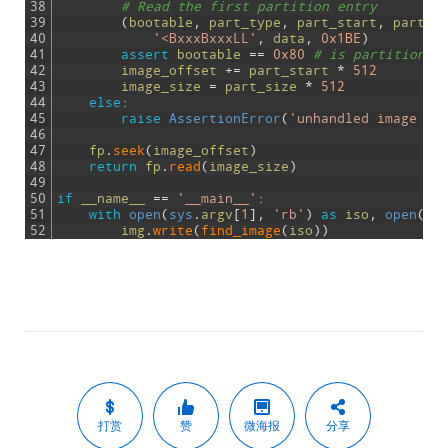
38
# Read the first partition entry
39
(
bootable
,
part_type
,
part_start
,
part_s
40
'<BxxxBxxxLL'
,
data
,
0x1BE
)
41
assert
bootable
==
0x80
# is partition b
42
image_offset
+=
part_start
*
512
43
image_size
=
part_size
*
512
44
else
:
45
raise
AssertionError
(
'unhandled image fo
46
47
fp
.
seek
(
image_offset
)
48
return
fp
.
read
(
image_size
)
49
50
if
__name__
==
'__main__'
:
51
with
open
(
sys
.
argv
[
1
]
,
'rb'
)
as
iso
,
open
(
sy
52
img
.
write
(
find_image
(
iso
)
)
打赏
赞
微海报
分享