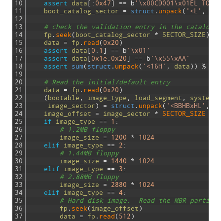
10
assert
data
[
:
0x47
]
==
b
'\x00CD001\x01EL TORI
11
boot_catalog_sector
=
struct
.
unpack
(
'<L'
,
da
12
13
# check the validation entry in the catalog
14
fp
.
seek
(
boot_catalog_sector
*
SECTOR_SIZE
)
15
data
=
fp
.
read
(
0x20
)
16
assert
data
[
0
:
1
]
==
b
'\x01'
17
assert
data
[
0x1e
:
0x20
]
==
b
'\x55\xAA'
18
assert
sum
(
struct
.
unpack
(
'<16H'
,
data
)
)
%
0x
19
20
# Read the initial/default entry
21
data
=
fp
.
read
(
0x20
)
22
(
bootable
,
image_type
,
load_segment
,
system_
23
image_sector
)
=
struct
.
unpack
(
'<BBHBxHL'
,
d
24
image_offset
=
image_sector
*
SECTOR_SIZE
25
if
image_type
==
1
:
26
# 1.2MB floppy
27
image_size
=
1200
*
1024
28
elif
image_type
==
2
:
29
# 1.44MB floppy
30
image_size
=
1440
*
1024
31
elif
image_type
==
3
:
32
# 2.88MB floppy
33
image_size
=
2880
*
1024
34
elif
image_type
==
4
:
35
# Hard disk image.  Read the MBR partiti
36
fp
.
seek
(
image_offset
)
37
data
=
fp
.
read
(
512
)