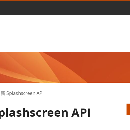
新 Splashscreen API
plashscreen API