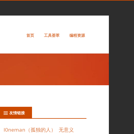
首页
工具荟萃
编程资源
友情链接
l0neman（孤独的人）
无意义