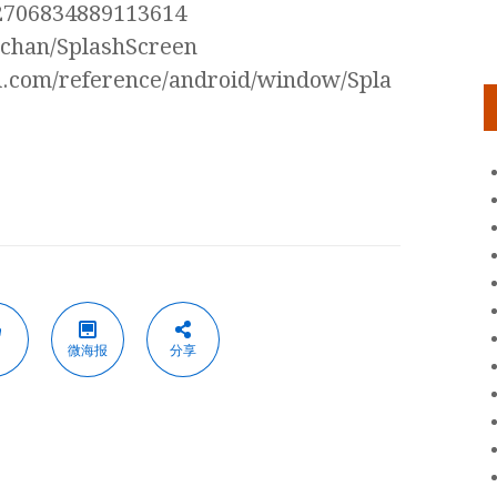
962706834889113614
onchan/SplashScreen
id.com/reference/android/window/Spla
微海报
分享