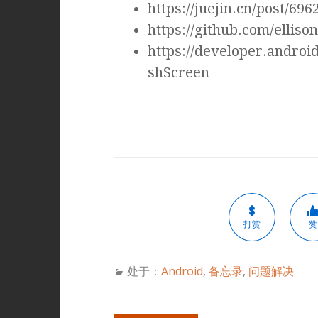
https://juejin.cn/post/6
https://github.com/ellis
https://developer.andro
shScreen
打赏
赞
处于：
Android
,
备忘录
,
问题解决