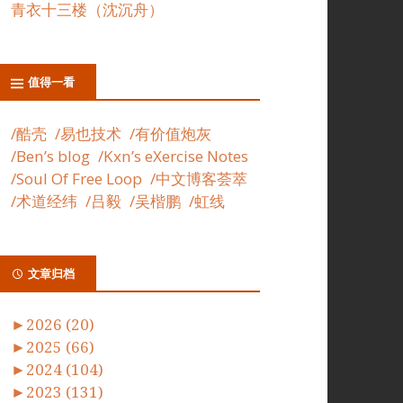
青衣十三楼（沈沉舟）
值得一看
/酷壳
/易也技术
/有价值炮灰
/Ben’s blog
/Kxn’s eXercise Notes
/Soul Of Free Loop
/中文博客荟萃
/术道经纬
/吕毅
/吴楷鹏
/虹线
文章归档
►
2026 (20)
►
2025 (66)
►
2024 (104)
►
2023 (131)