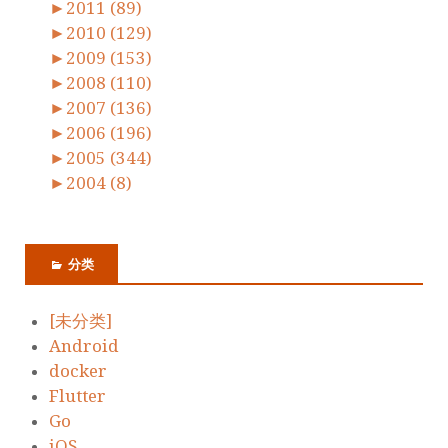
►
2011 (89)
►
2010 (129)
►
2009 (153)
►
2008 (110)
►
2007 (136)
►
2006 (196)
►
2005 (344)
►
2004 (8)
分类
[未分类]
Android
docker
Flutter
Go
iOS