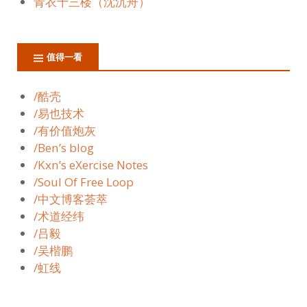
青衣十三楼（沈沉舟）
值得一看
/酷壳
/易也技术
/有价值炮灰
/Ben’s blog
/Kxn’s eXercise Notes
/Soul Of Free Loop
/中文博客荟萃
/术道经纬
/吕毅
/吴楷鹏
/虹线