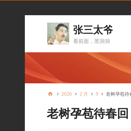
张三太爷
看前面，黑洞洞
2026
2 月
9
老树孕苞待
老树孕苞待春回