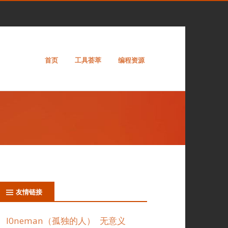
首页
工具荟萃
编程资源
友情链接
l0neman（孤独的人）
无意义