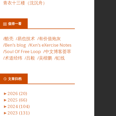
青衣十三楼（沈沉舟）
值得一看
/酷壳
/易也技术
/有价值炮灰
/Ben’s blog
/Kxn’s eXercise Notes
/Soul Of Free Loop
/中文博客荟萃
/术道经纬
/吕毅
/吴楷鹏
/虹线
文章归档
►
2026 (20)
►
2025 (66)
►
2024 (104)
►
2023 (131)