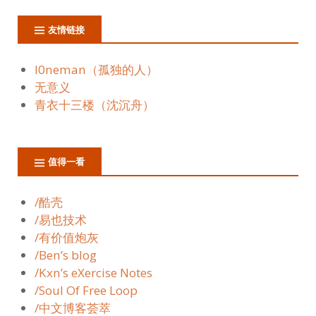
友情链接
l0neman（孤独的人）
无意义
青衣十三楼（沈沉舟）
值得一看
/酷壳
/易也技术
/有价值炮灰
/Ben’s blog
/Kxn’s eXercise Notes
/Soul Of Free Loop
/中文博客荟萃